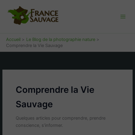
Aller
au
contenu
Main
FranceSauvage.fr
Men
Accueil
Le Blog de la photographie nature
Comprendre la Vie Sauvage
Comprendre la Vie
Sauvage
Quelques articles pour comprendre, prendre
conscience, s’informer.