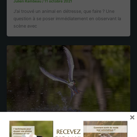
Julien Rambeau
/
11 octobre 2021
J’ai trouvé un animal en détresse, que faire ? Une
question à se poser immédiatement en observant la
scène avec
×